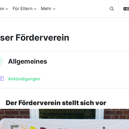
en
Für Eltern
Mehr
Sucheing
ser Förderverein
schnittsübersicht
Allgemeines
nklappen
Forum
Ankündigungen
er Förde
rverein stellt sich vor