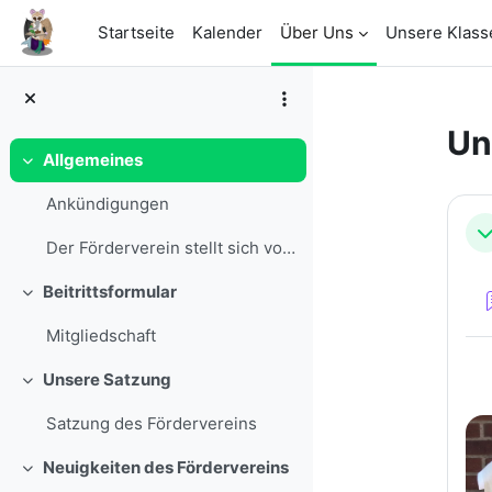
Zum Hauptinhalt
Startseite
Kalender
Über Uns
Unsere Klass
Un
Allgemeines
Einklappen
Ab
Ankündigungen
Ei
Der Förderverein stellt sich vorDer Förderverein d...
Beitrittsformular
Einklappen
Mitgliedschaft
Unsere Satzung
D
Einklappen
Satzung des Fördervereins
Neuigkeiten des Fördervereins
Einklappen