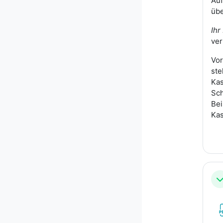
Auf
übe
Ihr
ver
Vor
ste
Kas
Sch
Bei
Kas
Ei