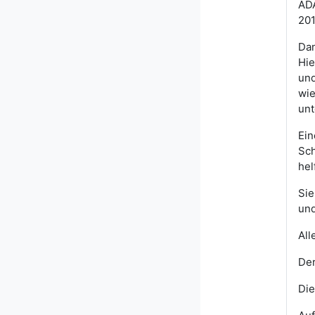
ADA
201
Dan
Hie
und
wie
unt
Ein
Sch
hel
Sie
und
All
Der
Die