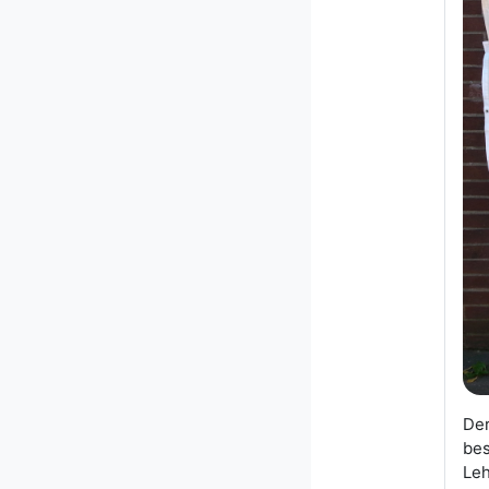
De
bes
Leh