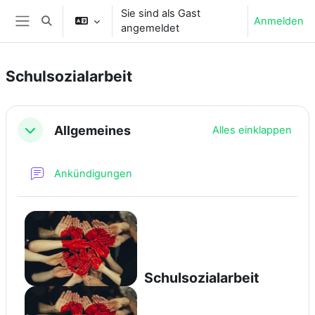
Zum Hauptinhalt
Sie sind als Gast
Anmelden
Sucheingabe umschalten
angemeldet
Website-Übersicht
Schulsozialarbeit
Abschnittsübersicht
Allgemeines
Alles einklappen
Einklappen
Forum
Ankündigungen
Schulsozialarbeit