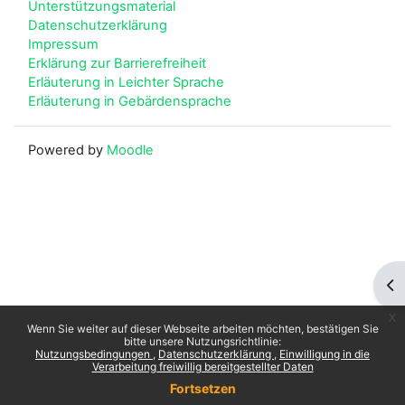
Unterstützungsmaterial
Datenschutzerklärung
Impressum
Erklärung zur Barrierefreiheit
Erläuterung in Leichter Sprache
Erläuterung in Gebärdensprache
Powered by
Moodle
Blo
x
Wenn Sie weiter auf dieser Webseite arbeiten möchten, bestätigen Sie
bitte unsere Nutzungsrichtlinie:
Nutzungsbedingungen
Datenschutzerklärung
Einwilligung in die
Verarbeitung freiwillig bereitgestellter Daten
Fortsetzen