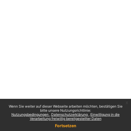
x
Wenn Sie weiter auf dieser Webseite arbeiten möchten, bestätigen Sie
bitte unsere Nutzungsrichtlinie:
Nutzungsbedingungen
Datenschutzerklärung
Einwilligung in die
Verarbeitung freiwillig bereitgestellter Daten
Fortsetzen