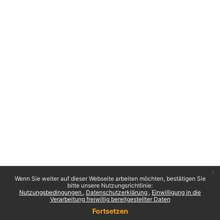
x
Wenn Sie weiter auf dieser Webseite arbeiten möchten, bestätigen Sie
bitte unsere Nutzungsrichtlinie:
Nutzungsbedingungen
Datenschutzerklärung
Einwilligung in die
Verarbeitung freiwillig bereitgestellter Daten
Fortsetzen